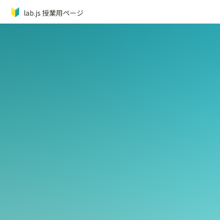
🔰
lab.js 授業用ページ