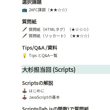
選択課題
2AFC課題（★★☆☆）
📺
質問紙 
質問紙（HTMLタグ）（★☆☆☆）
🖋️
質問紙（リッカート）（★★☆☆）
🖋️
Tips/Q&A /資料
Tips とQ&A一覧
💡
大杉担当回 (Scripts)
Scriptsの解説
はじめに
🕹️
JavaScriptの基本
🕹️
Scripts(lab.jsの関数)で質問紙