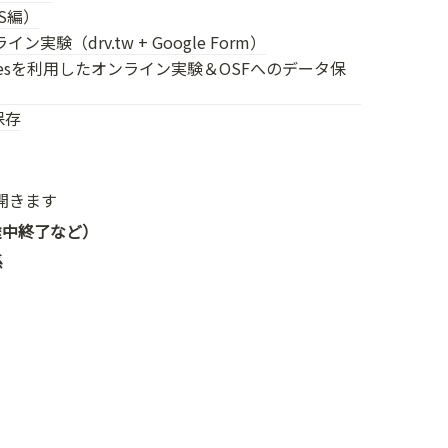
S編）
実験（drv.tw + Google Form）
b Pagesを利用したオンライン実験＆OSFへのデータ保
保存
開きます
途中終了など）
係