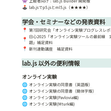
上級者向け：lab.js Builder 開発版
👾
lab.jsでp5.jsとml5.js（★★★★）
🕹️
学会・セミナーなどの発表資料
第7回研究会「オンライン実験プログレスレ
📍
日心2025「オンライン実験ツールの最前線
📍
題」補足資料
新刊連動講座 補足資料
📍
lab.js 以外の便利情報
オンライン実験
オンライン実験の同意書（英語版）
🌐
オンライン実験の同意書（
簡体字
版）
🌐
オンライン実験(Pavlovia編)
🌐
オンライン実験(Mturk編)
🌐