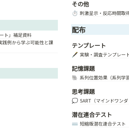
その他
刺激呈示・反応時間取
⏱️
配布
ポート」補足資料
 実践例から学ぶ可能性と課
テンプレート
実験・調査テンプレー
🖋️
記憶課題
系列位置効果（系列学
🐘
思考課題
SART（マインドワン
💭
潜在連合テスト
短縮版潜在連合テスト（Bri
⌨️