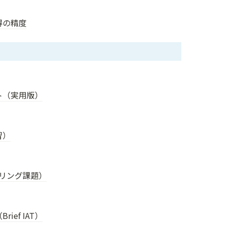
得の精度
ト（実用版）
習）
ダリング課題）
ef IAT）