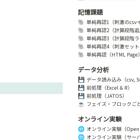
記憶課題
単純再認1（刺激のcsv
🐘
単純再認2（計算段階追
🐘
単純再認3（計算段階
🐘
単純再認4（刺激セッ
🐘
単純再認（HTML Page
🐘
データ分析
データ読み込み（csv, SQ
💾
前処理（Excel & R）
💾
前処理（JATOS）
💾
フェイズ・ブロックご
☕
オンライン実験
オンライン実験（Open 
🌐
オンライン実験（サー
🌐