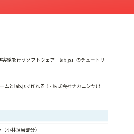
学実験を行うソフトウェア「
lab.js
」のチュートリ
ムとlab.jsで作れる！- 株式会社ナカニシヤ出
い（小林担当部分）