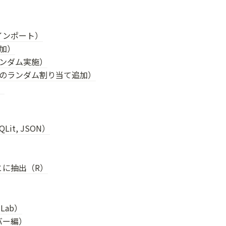
インポート）
加）
ランダム実施）
トのランダム割り当て追加）
）
Lit, JSON）
とに抽出（R）
Lab）
バー編）