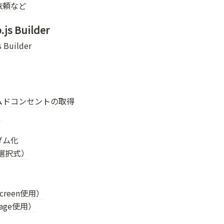
依頼など
s Builder
Builder
ムドコンセントの取得
）
ダム化
肢選択式）
reen使用）
age使用）