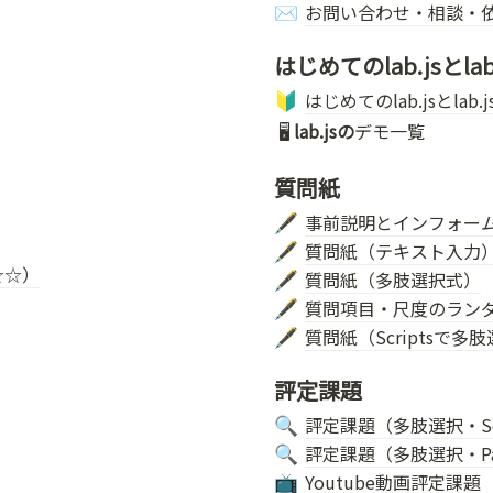
お問い合わせ・相談・
✉️
はじめてのlab.jsとlab.j
はじめてのlab.jsとlab.js 
🔰
 🖥
lab.jsの
デモ一覧
質問紙
事前説明とインフォー
🖋️
質問紙（テキスト入力
🖋️
☆☆）
質問紙（多肢選択式）
🖋️
質問項目・尺度のラン
🖋️
質問紙（Scriptsで多
🖋️
評定課題
評定課題（多肢選択・Sc
🔍
評定課題（多肢選択・P
🔍
Youtube動画評定課題
📺